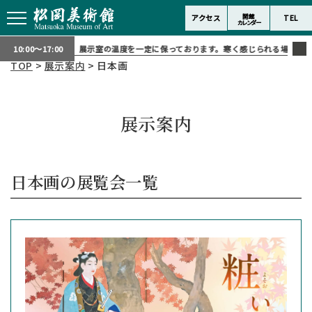
開館
アクセス
TEL
カレンダー
護の為、展示室の温度を一定に保っております。寒く感じられる場合は上着などで体温
10:00～17:00
TOP
>
展示案内
> 日本画
展示案内
日本画の展覧会一覧