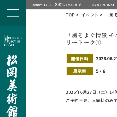
10:00～17:00
入館は16:30まで
03-5449-0251
TOP
>
イベント
> 「風
「風そよぐ情景 
リートーク①
開催日時
2026.06.
展示室
5・6
2026年6月27日（土）
ご予約不要、入館料のみ