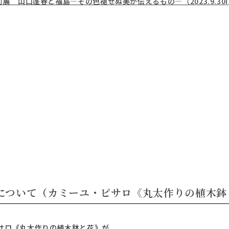
展 山口蓬春と福島―その色褪せぬ美が伝えるもの―（2023.9.30(土
について（カミーユ・ピサロ《丸太作りの植木鉢
サロ《丸太作りの植木鉢と花》が