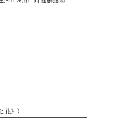
)～11.26(日) 山口蓬春記念館）
と花》）