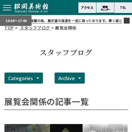
開館
アクセス
TEL
カレンダー
より：
作品保護の為、展示室の温度を一定に保っております。寒く感じられる場合は上
10:00～17:00
TOP
>
スタッフブログ
> 展覧会関係
スタッフブログ
Categories
Archive
展覧会関係
の記事一覧